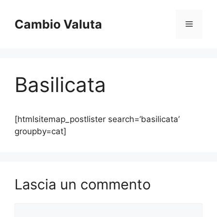
Vai
al
Cambio Valuta
Menu
contenuto
Basilicata
[htmlsitemap_postlister search=’basilicata’
groupby=cat]
Lascia un commento
Commento