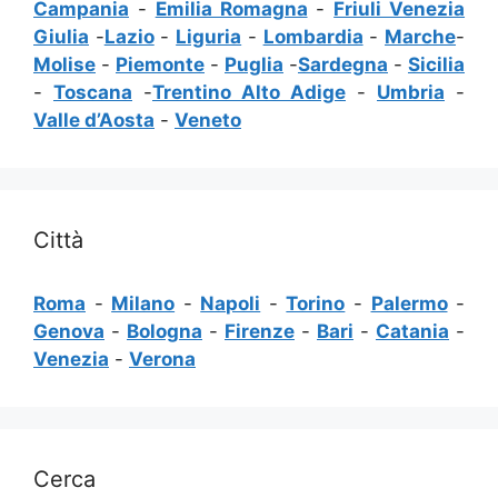
Campania
-
Emilia Romagna
-
Friuli Venezia
Giulia
-
Lazio
-
Liguria
-
Lombardia
-
Marche
-
Molise
-
Piemonte
-
Puglia
-
Sardegna
-
Sicilia
-
Toscana
-
Trentino Alto Adige
-
Umbria
-
Valle d’Aosta
-
Veneto
Città
Roma
-
Milano
-
Napoli
-
Torino
-
Palermo
-
Genova
-
Bologna
-
Firenze
-
Bari
-
Catania
-
Venezia
-
Verona
Cerca