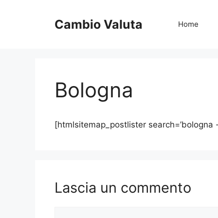
Vai
al
Cambio Valuta
Home
contenuto
Bologna
[htmlsitemap_postlister search=’bologna 
Lascia un commento
Commento