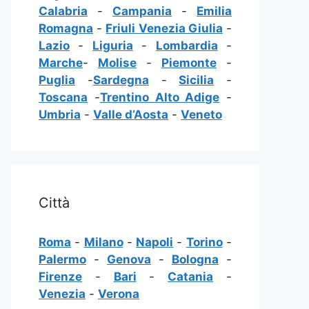
Calabria
-
Campania
-
Emilia
Romagna
-
Friuli Venezia Giulia
-
Lazio
-
Liguria
-
Lombardia
-
Marche
-
Molise
-
Piemonte
-
Puglia
-
Sardegna
-
Sicilia
-
Toscana
-
Trentino Alto Adige
-
Umbria
-
Valle d’Aosta
-
Veneto
Città
Roma
-
Milano
-
Napoli
-
Torino
-
Palermo
-
Genova
-
Bologna
-
Firenze
-
Bari
-
Catania
-
Venezia
-
Verona