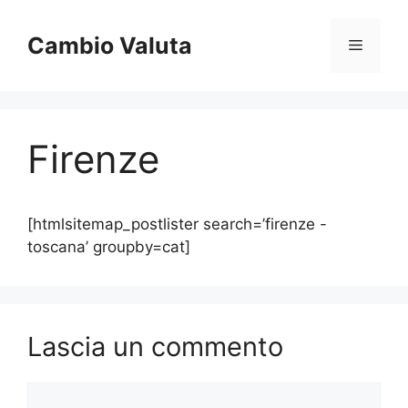
Vai
al
Cambio Valuta
Menu
contenuto
Firenze
[htmlsitemap_postlister search=’firenze -
toscana’ groupby=cat]
Lascia un commento
Commento