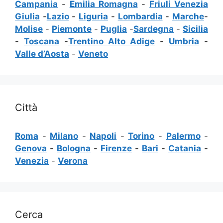
Campania
-
Emilia Romagna
-
Friuli Venezia
Giulia
-
Lazio
-
Liguria
-
Lombardia
-
Marche
-
Molise
-
Piemonte
-
Puglia
-
Sardegna
-
Sicilia
-
Toscana
-
Trentino Alto Adige
-
Umbria
-
Valle d’Aosta
-
Veneto
Città
Roma
-
Milano
-
Napoli
-
Torino
-
Palermo
-
Genova
-
Bologna
-
Firenze
-
Bari
-
Catania
-
Venezia
-
Verona
Cerca