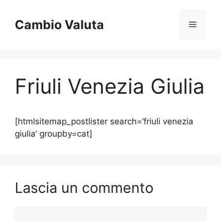
Vai
al
Cambio Valuta
Menu
contenuto
Friuli Venezia Giulia
[htmlsitemap_postlister search=’friuli venezia
giulia’ groupby=cat]
Lascia un commento
Commento