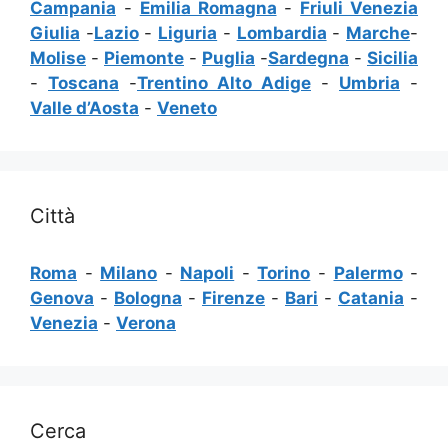
Campania
-
Emilia Romagna
-
Friuli Venezia
Giulia
-
Lazio
-
Liguria
-
Lombardia
-
Marche
-
Molise
-
Piemonte
-
Puglia
-
Sardegna
-
Sicilia
-
Toscana
-
Trentino Alto Adige
-
Umbria
-
Valle d’Aosta
-
Veneto
Città
Roma
-
Milano
-
Napoli
-
Torino
-
Palermo
-
Genova
-
Bologna
-
Firenze
-
Bari
-
Catania
-
Venezia
-
Verona
Cerca