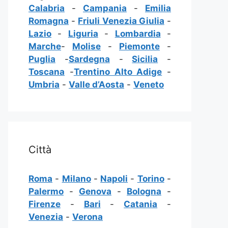
Calabria
-
Campania
-
Emilia
Romagna
-
Friuli Venezia Giulia
-
Lazio
-
Liguria
-
Lombardia
-
Marche
-
Molise
-
Piemonte
-
Puglia
-
Sardegna
-
Sicilia
-
Toscana
-
Trentino Alto Adige
-
Umbria
-
Valle d’Aosta
-
Veneto
Città
Roma
-
Milano
-
Napoli
-
Torino
-
Palermo
-
Genova
-
Bologna
-
Firenze
-
Bari
-
Catania
-
Venezia
-
Verona