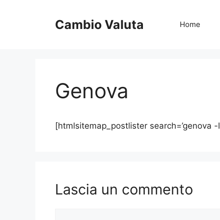
Vai
al
Cambio Valuta
Home
contenuto
Genova
[htmlsitemap_postlister search=’genova -l
Lascia un commento
Commento