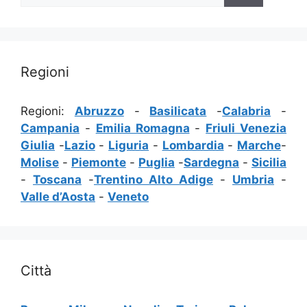
Regioni
Regioni:
Abruzzo
-
Basilicata
-
Calabria
-
Campania
-
Emilia Romagna
-
Friuli Venezia
Giulia
-
Lazio
-
Liguria
-
Lombardia
-
Marche
-
Molise
-
Piemonte
-
Puglia
-
Sardegna
-
Sicilia
-
Toscana
-
Trentino Alto Adige
-
Umbria
-
Valle d’Aosta
-
Veneto
Città