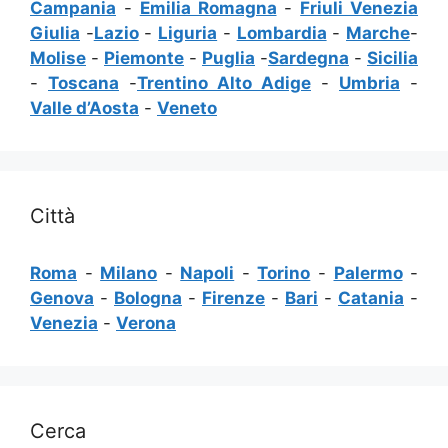
Campania
-
Emilia Romagna
-
Friuli Venezia
Giulia
-
Lazio
-
Liguria
-
Lombardia
-
Marche
-
Molise
-
Piemonte
-
Puglia
-
Sardegna
-
Sicilia
-
Toscana
-
Trentino Alto Adige
-
Umbria
-
Valle d’Aosta
-
Veneto
Città
Roma
-
Milano
-
Napoli
-
Torino
-
Palermo
-
Genova
-
Bologna
-
Firenze
-
Bari
-
Catania
-
Venezia
-
Verona
Cerca