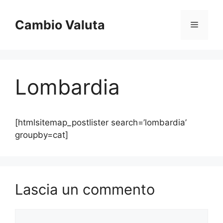
Vai
al
Cambio Valuta
Menu
contenuto
Lombardia
[htmlsitemap_postlister search=’lombardia’
groupby=cat]
Lascia un commento
Commento