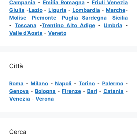
Campania
-
Emilia Romagna
-
Friuli Venezia
Giulia
-
Lazio
-
Liguria
-
Lombardia
-
Marche
-
Molise
-
Piemonte
-
Puglia
-
Sardegna
-
Sicilia
-
Toscana
-
Trentino Alto Adige
-
Umbria
-
Valle d’Aosta
-
Veneto
Città
Roma
-
Milano
-
Napoli
-
Torino
-
Palermo
-
Genova
-
Bologna
-
Firenze
-
Bari
-
Catania
-
Venezia
-
Verona
Cerca