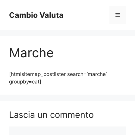
Vai
al
Cambio Valuta
Menu
contenuto
Marche
[htmlsitemap_postlister search=’marche’
groupby=cat]
Lascia un commento
Commento