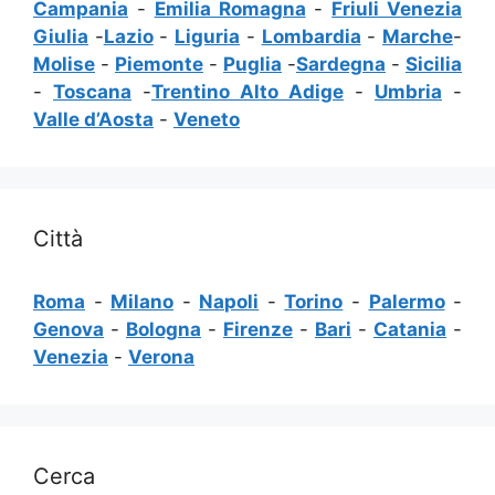
Campania
-
Emilia Romagna
-
Friuli Venezia
Giulia
-
Lazio
-
Liguria
-
Lombardia
-
Marche
-
Molise
-
Piemonte
-
Puglia
-
Sardegna
-
Sicilia
-
Toscana
-
Trentino Alto Adige
-
Umbria
-
Valle d’Aosta
-
Veneto
Città
Roma
-
Milano
-
Napoli
-
Torino
-
Palermo
-
Genova
-
Bologna
-
Firenze
-
Bari
-
Catania
-
Venezia
-
Verona
Cerca