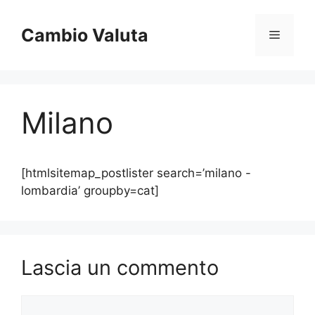
Vai
al
Cambio Valuta
Menu
contenuto
Milano
[htmlsitemap_postlister search=’milano -
lombardia’ groupby=cat]
Lascia un commento
Commento