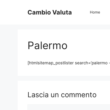
Vai
al
Cambio Valuta
Home
contenuto
Palermo
[htmlsitemap_postlister search=’palermo -
Lascia un commento
Commento