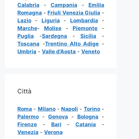
Calabria
-
Campania
-
Emilia
Romagna
-
Friuli Venezia Giulia
-
Lazio
-
Liguria
-
Lombardia
-
Marche
-
Molise
-
Piemonte
-
Puglia
-
Sardegna
-
Sicilia
-
Toscana
-
Trentino Alto Adige
-
Umbria
-
Valle d’Aosta
-
Veneto
Città
Roma
-
Milano
-
Napoli
-
Torino
-
Palermo
-
Genova
-
Bologna
-
Firenze
-
Bari
-
Catania
-
Venezia
-
Verona