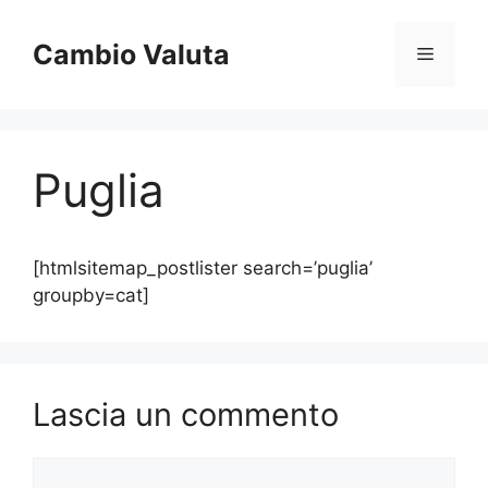
Vai
al
Cambio Valuta
Menu
contenuto
Puglia
[htmlsitemap_postlister search=’puglia’
groupby=cat]
Lascia un commento
Commento