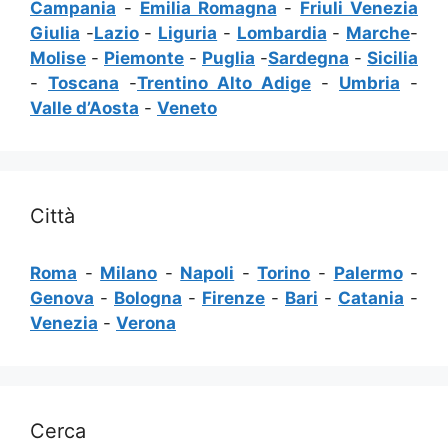
Campania
-
Emilia Romagna
-
Friuli Venezia
Giulia
-
Lazio
-
Liguria
-
Lombardia
-
Marche
-
Molise
-
Piemonte
-
Puglia
-
Sardegna
-
Sicilia
-
Toscana
-
Trentino Alto Adige
-
Umbria
-
Valle d’Aosta
-
Veneto
Città
Roma
-
Milano
-
Napoli
-
Torino
-
Palermo
-
Genova
-
Bologna
-
Firenze
-
Bari
-
Catania
-
Venezia
-
Verona
Cerca