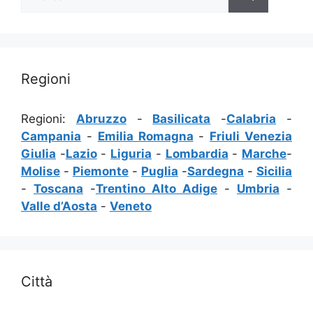
per:
Regioni
Regioni:
Abruzzo
-
Basilicata
-
Calabria
-
Campania
-
Emilia Romagna
-
Friuli Venezia
Giulia
-
Lazio
-
Liguria
-
Lombardia
-
Marche
-
Molise
-
Piemonte
-
Puglia
-
Sardegna
-
Sicilia
-
Toscana
-
Trentino Alto Adige
-
Umbria
-
Valle d’Aosta
-
Veneto
Città