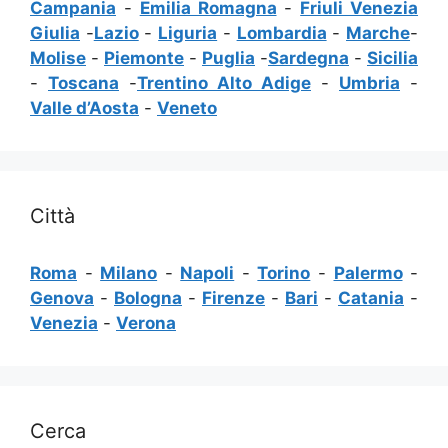
Campania
-
Emilia Romagna
-
Friuli Venezia
Giulia
-
Lazio
-
Liguria
-
Lombardia
-
Marche
-
Molise
-
Piemonte
-
Puglia
-
Sardegna
-
Sicilia
-
Toscana
-
Trentino Alto Adige
-
Umbria
-
Valle d’Aosta
-
Veneto
Città
Roma
-
Milano
-
Napoli
-
Torino
-
Palermo
-
Genova
-
Bologna
-
Firenze
-
Bari
-
Catania
-
Venezia
-
Verona
Cerca