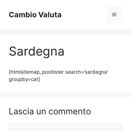
Vai
al
Cambio Valuta
Menu
contenuto
Sardegna
[htmlsitemap_postlister search=’sardegna’
groupby=cat]
Lascia un commento
Commento