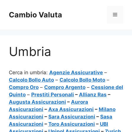
Vai
al
Cambio Valuta
Menu
contenuto
Umbria
Cerca in umbria:
Agenzie Assicurative
–
Calcolo Bollo Auto
–
Calcolo Bollo Moto
–
Compro Oro
–
Compro Argento
–
Cessione del
Quinto
–
Prestiti Personali
–
Allianz Ras
–
Augusta Assicurazioni
–
Aurora
Assicurazioni
–
Axa Assicurazioni
–
Milano
Assicurazioni
–
Sara Assicurazioni
–
Sasa
Assicurazioni
–
Toro Assicurazioni
–
UBI
Assicurazioni
–
Unipol Assicurazioni
–
Zurich