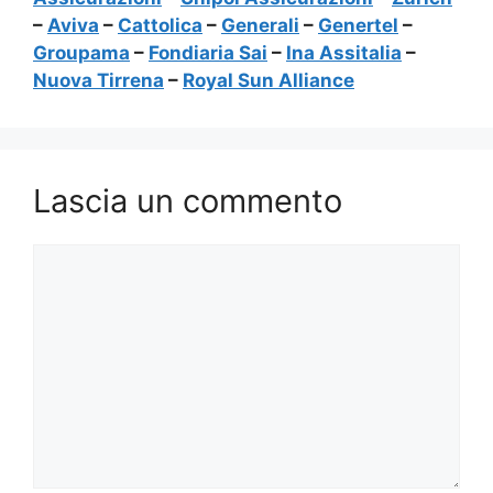
–
Aviva
–
Cattolica
–
Generali
–
Genertel
–
Groupama
–
Fondiaria Sai
–
Ina Assitalia
–
Nuova Tirrena
–
Royal Sun Alliance
Lascia un commento
Commento