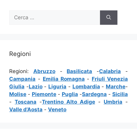
Ricerca
per:
Regioni
Regioni:
Abruzzo
-
Basilicata
-
Calabria
-
Campania
-
Emilia Romagna
-
Friuli Venezia
Giulia
-
Lazio
-
Liguria
-
Lombardia
-
Marche
-
Molise
-
Piemonte
-
Puglia
-
Sardegna
-
Sicilia
-
Toscana
-
Trentino Alto Adige
-
Umbria
-
Valle d’Aosta
-
Veneto