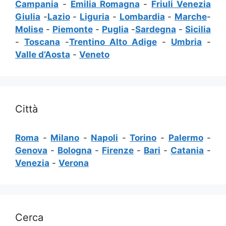
Campania
-
Emilia Romagna
-
Friuli Venezia
Giulia
-
Lazio
-
Liguria
-
Lombardia
-
Marche
-
Molise
-
Piemonte
-
Puglia
-
Sardegna
-
Sicilia
-
Toscana
-
Trentino Alto Adige
-
Umbria
-
Valle d’Aosta
-
Veneto
Città
Roma
-
Milano
-
Napoli
-
Torino
-
Palermo
-
Genova
-
Bologna
-
Firenze
-
Bari
-
Catania
-
Venezia
-
Verona
Cerca