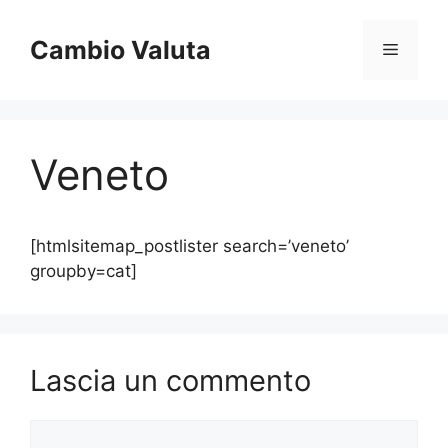
Vai
al
Cambio Valuta
Menu
contenuto
Veneto
[htmlsitemap_postlister search=’veneto’
groupby=cat]
Lascia un commento
Commento