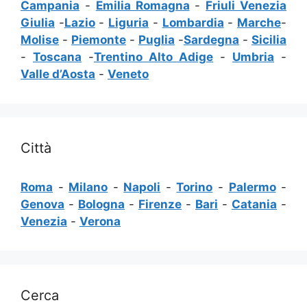
Campania
-
Emilia Romagna
-
Friuli Venezia
Giulia
-
Lazio
-
Liguria
-
Lombardia
-
Marche
-
Molise
-
Piemonte
-
Puglia
-
Sardegna
-
Sicilia
-
Toscana
-
Trentino Alto Adige
-
Umbria
-
Valle d’Aosta
-
Veneto
Città
Roma
-
Milano
-
Napoli
-
Torino
-
Palermo
-
Genova
-
Bologna
-
Firenze
-
Bari
-
Catania
-
Venezia
-
Verona
Cerca