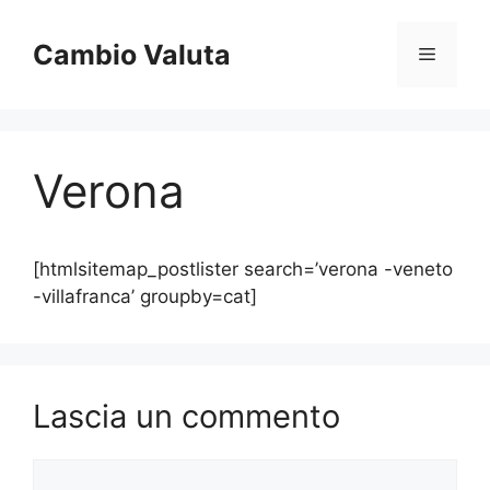
Vai
al
Cambio Valuta
Menu
contenuto
Verona
[htmlsitemap_postlister search=’verona -veneto
-villafranca’ groupby=cat]
Lascia un commento
Commento