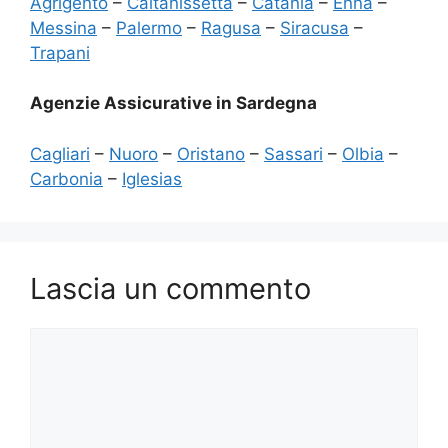
Agrigento
–
Caltanissetta
–
Catania
–
Enna
–
Messina
–
Palermo
–
Ragusa
–
Siracusa
–
Trapani
Agenzie Assicurative in Sardegna
Cagliari
–
Nuoro
–
Oristano
–
Sassari
–
Olbia
–
Carbonia
–
Iglesias
Lascia un commento
Commento