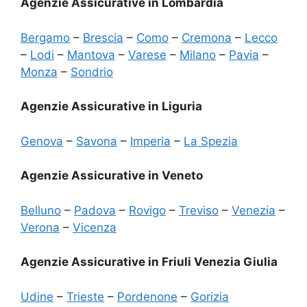
Agenzie Assicurative in Lombardia
Bergamo
–
Brescia
–
Como
–
Cremona
–
Lecco
–
Lodi
–
Mantova
–
Varese
–
Milano
–
Pavia
–
Monza
–
Sondrio
Agenzie Assicurative in Liguria
Genova
–
Savona
–
Imperia
–
La Spezia
Agenzie Assicurative in Veneto
Belluno
–
Padova
–
Rovigo
–
Treviso
–
Venezia
–
Verona
–
Vicenza
Agenzie Assicurative in Friuli Venezia Giulia
Udine
–
Trieste
–
Pordenone
–
Gorizia