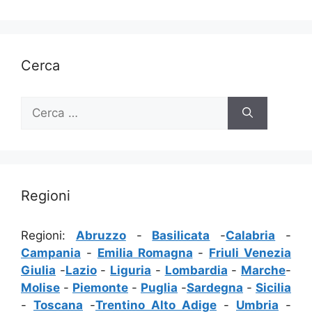
Cerca
Ricerca
per:
Regioni
Regioni:
Abruzzo
-
Basilicata
-
Calabria
-
Campania
-
Emilia Romagna
-
Friuli Venezia
Giulia
-
Lazio
-
Liguria
-
Lombardia
-
Marche
-
Molise
-
Piemonte
-
Puglia
-
Sardegna
-
Sicilia
-
Toscana
-
Trentino Alto Adige
-
Umbria
-