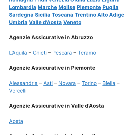
Lombardia
Marche
Molise
Piemonte
Puglia
Sardegna
Sicilia
Toscana
Trentino Alto Adige
Umbria
Valle d’Aosta
Veneto
Agenzie Assicurative in Abruzzo
L’Aquila
–
Chieti
–
Pescara
–
Teramo
Agenzie Assicurative in Piemonte
Alessandria
–
Asti
–
Novara
–
Torino
–
Biella
–
Vercelli
Agenzie Assicurative in Valle d’Aosta
Aosta