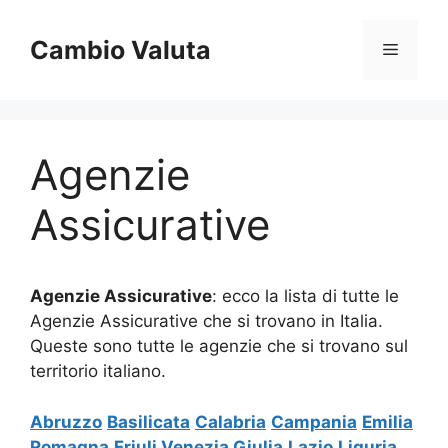
Vai
al
Cambio Valuta
Menu
contenuto
Agenzie
Assicurative
Agenzie Assicurative
: ecco la lista di tutte le
Agenzie Assicurative che si trovano in Italia.
Queste sono tutte le agenzie che si trovano sul
territorio italiano.
Abruzzo
Basilicata
Calabria
Campania
Emilia
Romagna
Friuli Venezia Giulia
Lazio
Liguria