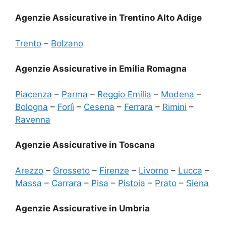
Agenzie Assicurative in Trentino Alto Adige
Trento
–
Bolzano
Agenzie Assicurative in Emilia Romagna
Piacenza
–
Parma
–
Reggio Emilia
–
Modena
–
Bologna
–
Forlì
–
Cesena
–
Ferrara
–
Rimini
–
Ravenna
Agenzie Assicurative in Toscana
Arezzo
–
Grosseto
–
Firenze
–
Livorno
–
Lucca
–
Massa
–
Carrara
–
Pisa
–
Pistoia
–
Prato
–
Siena
Agenzie Assicurative in Umbria