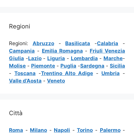
Regioni
Regioni:
Abruzzo
-
Basilicata
-
Calabria
-
Campania
-
Emilia Romagna
-
Friuli Venezia
Giulia
-
Lazio
-
Liguria
-
Lombardia
-
Marche
-
Molise
-
Piemonte
-
Puglia
-
Sardegna
-
Sicilia
-
Toscana
-
Trentino Alto Adige
-
Umbria
-
Valle d’Aosta
-
Veneto
Città
Roma
-
Milano
-
Napoli
-
Torino
-
Palermo
-