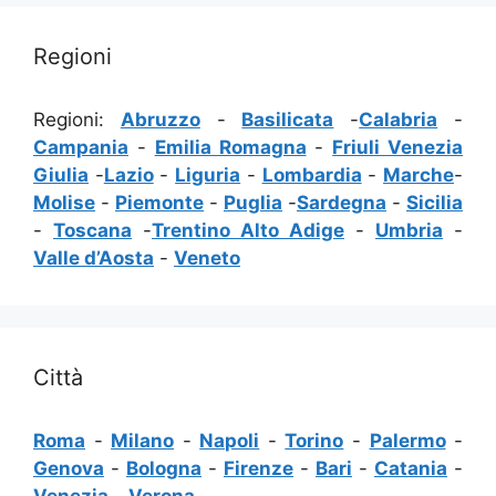
Regioni
Regioni:
Abruzzo
-
Basilicata
-
Calabria
-
Campania
-
Emilia Romagna
-
Friuli Venezia
Giulia
-
Lazio
-
Liguria
-
Lombardia
-
Marche
-
Molise
-
Piemonte
-
Puglia
-
Sardegna
-
Sicilia
-
Toscana
-
Trentino Alto Adige
-
Umbria
-
Valle d’Aosta
-
Veneto
Città
Roma
-
Milano
-
Napoli
-
Torino
-
Palermo
-
Genova
-
Bologna
-
Firenze
-
Bari
-
Catania
-
Venezia
-
Verona