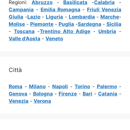
Regioni:
Abruzzo
-
Basilicata
-
Calabria
-
Campania
-
Emilia Romagna
-
Friuli Venezia
Giulia
-
Lazio
-
Liguria
-
Lombardia
-
Marche
-
Molise
-
Piemonte
-
Puglia
-
Sardegna
-
Sicilia
-
Toscana
-
Trentino Alto Adige
-
Umbria
-
Valle d’Aosta
-
Veneto
Città
Roma
-
Milano
-
Napoli
-
Torino
-
Palermo
-
Genova
-
Bologna
-
Firenze
-
Bari
-
Catania
-
Venezia
-
Verona