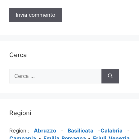
Cerca
Ricerca
per:
Regioni
Regioni:
Abruzzo
-
Basilicata
-
Calabria
-
Campania
-
Emilia Romagna
-
Friuli Venezia