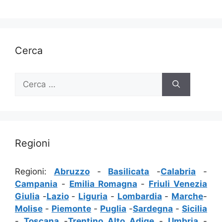
Cerca
Ricerca
per:
Regioni
Regioni:
Abruzzo
-
Basilicata
-
Calabria
-
Campania
-
Emilia Romagna
-
Friuli Venezia
Giulia
-
Lazio
-
Liguria
-
Lombardia
-
Marche
-
Molise
-
Piemonte
-
Puglia
-
Sardegna
-
Sicilia
-
Toscana
-
Trentino Alto Adige
-
Umbria
-