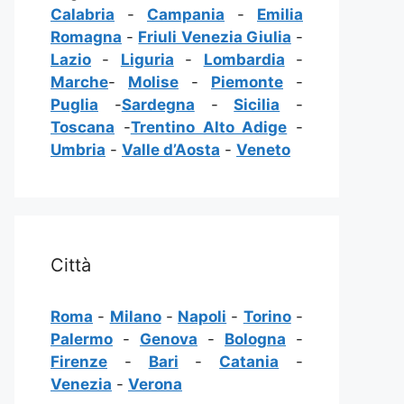
Calabria
-
Campania
-
Emilia
Romagna
-
Friuli Venezia Giulia
-
Lazio
-
Liguria
-
Lombardia
-
Marche
-
Molise
-
Piemonte
-
Puglia
-
Sardegna
-
Sicilia
-
Toscana
-
Trentino Alto Adige
-
Umbria
-
Valle d’Aosta
-
Veneto
Città
Roma
-
Milano
-
Napoli
-
Torino
-
Palermo
-
Genova
-
Bologna
-
Firenze
-
Bari
-
Catania
-
Venezia
-
Verona