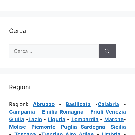
Cerca
Ricerca
per:
Regioni
Regioni:
Abruzzo
-
Basilicata
-
Calabria
-
Campania
-
Emilia Romagna
-
Friuli Venezia
Giulia
-
Lazio
-
Liguria
-
Lombardia
-
Marche
-
Molise
-
Piemonte
-
Puglia
-
Sardegna
-
Sicilia
-
Toscana
-
Trentino Alto Adige
-
Umbria
-