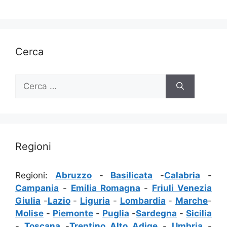
Cerca
Ricerca
per:
Regioni
Regioni:
Abruzzo
-
Basilicata
-
Calabria
-
Campania
-
Emilia Romagna
-
Friuli Venezia
Giulia
-
Lazio
-
Liguria
-
Lombardia
-
Marche
-
Molise
-
Piemonte
-
Puglia
-
Sardegna
-
Sicilia
-
Toscana
-
Trentino Alto Adige
-
Umbria
-