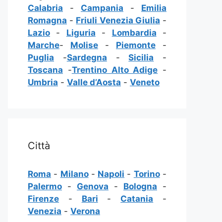
Calabria
-
Campania
-
Emilia
Romagna
-
Friuli Venezia Giulia
-
Lazio
-
Liguria
-
Lombardia
-
Marche
-
Molise
-
Piemonte
-
Puglia
-
Sardegna
-
Sicilia
-
Toscana
-
Trentino Alto Adige
-
Umbria
-
Valle d’Aosta
-
Veneto
Città
Roma
-
Milano
-
Napoli
-
Torino
-
Palermo
-
Genova
-
Bologna
-
Firenze
-
Bari
-
Catania
-
Venezia
-
Verona