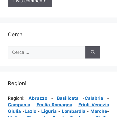
Cerca
Ricerca
per:
Regioni
Regioni:
Abruzzo
-
Basilicata
-
Calabria
-
Campania
-
Emilia Romagna
-
Friuli Venezia
Giulia
-
Lazio
-
Liguria
-
Lombardia
-
Marche
-