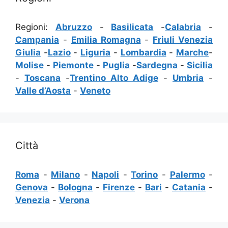
Regioni:
Abruzzo
-
Basilicata
-
Calabria
-
Campania
-
Emilia Romagna
-
Friuli Venezia
Giulia
-
Lazio
-
Liguria
-
Lombardia
-
Marche
-
Molise
-
Piemonte
-
Puglia
-
Sardegna
-
Sicilia
-
Toscana
-
Trentino Alto Adige
-
Umbria
-
Valle d’Aosta
-
Veneto
Città
Roma
-
Milano
-
Napoli
-
Torino
-
Palermo
-
Genova
-
Bologna
-
Firenze
-
Bari
-
Catania
-
Venezia
-
Verona