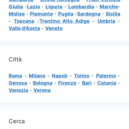
Giulia
-
Lazio
-
Liguria
-
Lombardia
-
Marche
-
Molise
-
Piemonte
-
Puglia
-
Sardegna
-
Sicilia
-
Toscana
-
Trentino Alto Adige
-
Umbria
-
Valle d’Aosta
-
Veneto
Città
Roma
-
Milano
-
Napoli
-
Torino
-
Palermo
-
Genova
-
Bologna
-
Firenze
-
Bari
-
Catania
-
Venezia
-
Verona
Cerca