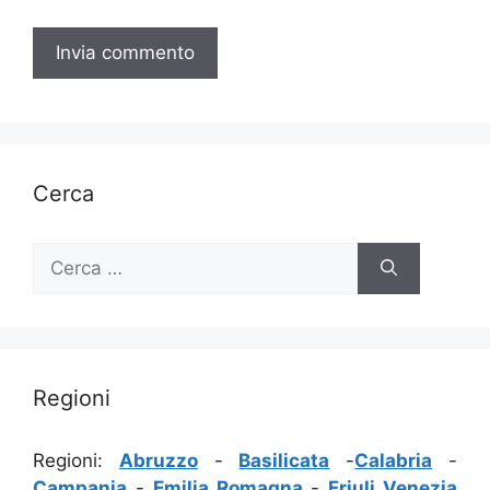
Cerca
Ricerca
per:
Regioni
Regioni:
Abruzzo
-
Basilicata
-
Calabria
-
Campania
-
Emilia Romagna
-
Friuli Venezia