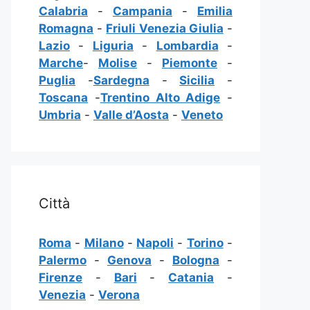
Calabria
-
Campania
-
Emilia
Romagna
-
Friuli Venezia Giulia
-
Lazio
-
Liguria
-
Lombardia
-
Marche
-
Molise
-
Piemonte
-
Puglia
-
Sardegna
-
Sicilia
-
Toscana
-
Trentino Alto Adige
-
Umbria
-
Valle d’Aosta
-
Veneto
Città
Roma
-
Milano
-
Napoli
-
Torino
-
Palermo
-
Genova
-
Bologna
-
Firenze
-
Bari
-
Catania
-
Venezia
-
Verona