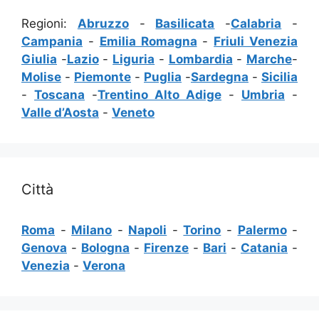
Regioni:
Abruzzo
-
Basilicata
-
Calabria
-
Campania
-
Emilia Romagna
-
Friuli Venezia
Giulia
-
Lazio
-
Liguria
-
Lombardia
-
Marche
-
Molise
-
Piemonte
-
Puglia
-
Sardegna
-
Sicilia
-
Toscana
-
Trentino Alto Adige
-
Umbria
-
Valle d’Aosta
-
Veneto
Città
Roma
-
Milano
-
Napoli
-
Torino
-
Palermo
-
Genova
-
Bologna
-
Firenze
-
Bari
-
Catania
-
Venezia
-
Verona