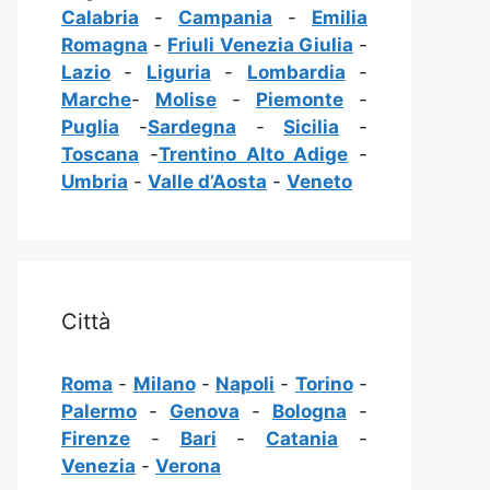
Calabria
-
Campania
-
Emilia
Romagna
-
Friuli Venezia Giulia
-
Lazio
-
Liguria
-
Lombardia
-
Marche
-
Molise
-
Piemonte
-
Puglia
-
Sardegna
-
Sicilia
-
Toscana
-
Trentino Alto Adige
-
Umbria
-
Valle d’Aosta
-
Veneto
Città
Roma
-
Milano
-
Napoli
-
Torino
-
Palermo
-
Genova
-
Bologna
-
Firenze
-
Bari
-
Catania
-
Venezia
-
Verona