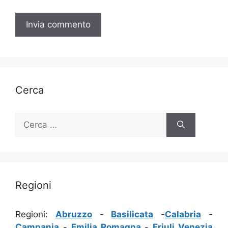
Cerca
Ricerca
per:
Regioni
Regioni:
Abruzzo
-
Basilicata
-
Calabria
-
Campania
-
Emilia Romagna
-
Friuli Venezia