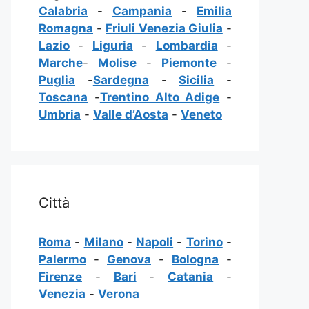
Calabria
-
Campania
-
Emilia
Romagna
-
Friuli Venezia Giulia
-
Lazio
-
Liguria
-
Lombardia
-
Marche
-
Molise
-
Piemonte
-
Puglia
-
Sardegna
-
Sicilia
-
Toscana
-
Trentino Alto Adige
-
Umbria
-
Valle d’Aosta
-
Veneto
Città
Roma
-
Milano
-
Napoli
-
Torino
-
Palermo
-
Genova
-
Bologna
-
Firenze
-
Bari
-
Catania
-
Venezia
-
Verona