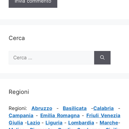
Cerca
Ricerca
per:
Regioni
Regioni:
Abruzzo
-
Basilicata
-
Calabria
-
Campania
-
Emilia Romagna
-
Friuli Venezia
Giulia
-
Lazio
-
Liguria
-
Lombardia
-
Marche
-