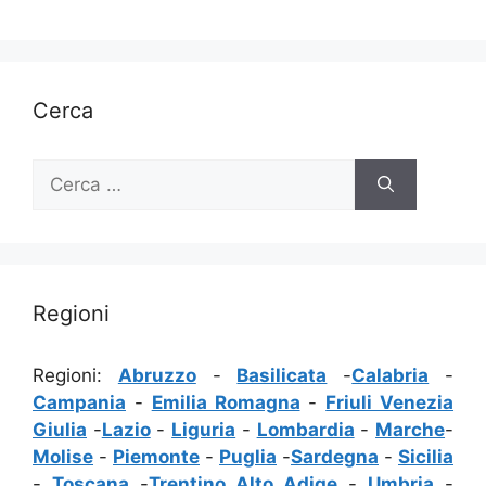
Cerca
Ricerca
per:
Regioni
Regioni:
Abruzzo
-
Basilicata
-
Calabria
-
Campania
-
Emilia Romagna
-
Friuli Venezia
Giulia
-
Lazio
-
Liguria
-
Lombardia
-
Marche
-
Molise
-
Piemonte
-
Puglia
-
Sardegna
-
Sicilia
-
Toscana
-
Trentino Alto Adige
-
Umbria
-