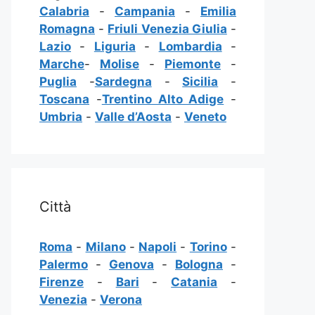
Calabria
-
Campania
-
Emilia
Romagna
-
Friuli Venezia Giulia
-
Lazio
-
Liguria
-
Lombardia
-
Marche
-
Molise
-
Piemonte
-
Puglia
-
Sardegna
-
Sicilia
-
Toscana
-
Trentino Alto Adige
-
Umbria
-
Valle d’Aosta
-
Veneto
Città
Roma
-
Milano
-
Napoli
-
Torino
-
Palermo
-
Genova
-
Bologna
-
Firenze
-
Bari
-
Catania
-
Venezia
-
Verona