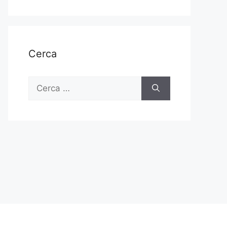
Cerca
Ricerca
per: