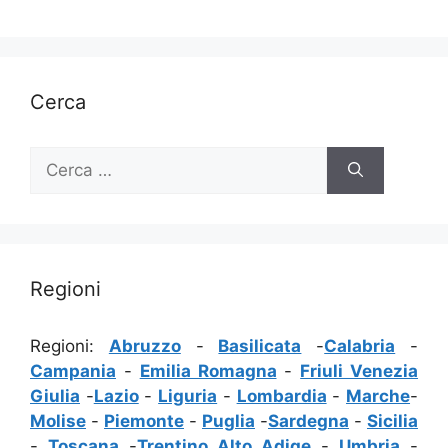
Cerca
Ricerca
per:
Regioni
Regioni:
Abruzzo
-
Basilicata
-
Calabria
-
Campania
-
Emilia Romagna
-
Friuli Venezia
Giulia
-
Lazio
-
Liguria
-
Lombardia
-
Marche
-
Molise
-
Piemonte
-
Puglia
-
Sardegna
-
Sicilia
-
Toscana
-
Trentino Alto Adige
-
Umbria
-