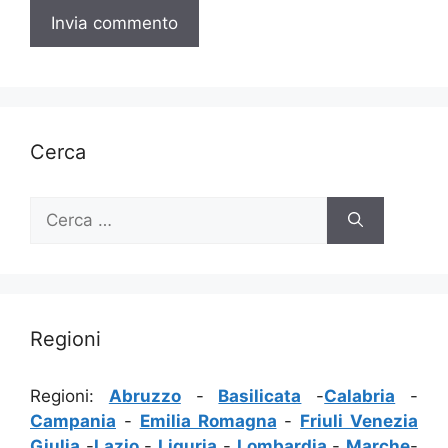
Cerca
Ricerca
per:
Regioni
Regioni:
Abruzzo
-
Basilicata
-
Calabria
-
Campania
-
Emilia Romagna
-
Friuli Venezia
Giulia
-
Lazio
-
Liguria
-
Lombardia
-
Marche
-