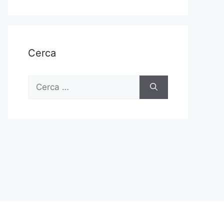
Cerca
Ricerca
per: