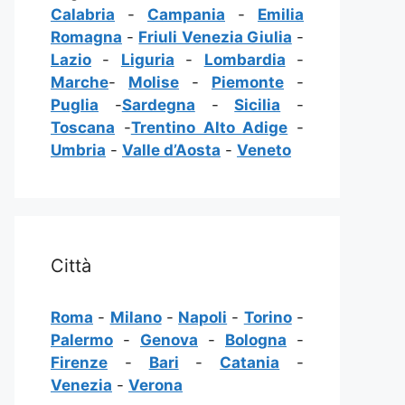
Calabria
-
Campania
-
Emilia
Romagna
-
Friuli Venezia Giulia
-
Lazio
-
Liguria
-
Lombardia
-
Marche
-
Molise
-
Piemonte
-
Puglia
-
Sardegna
-
Sicilia
-
Toscana
-
Trentino Alto Adige
-
Umbria
-
Valle d’Aosta
-
Veneto
Città
Roma
-
Milano
-
Napoli
-
Torino
-
Palermo
-
Genova
-
Bologna
-
Firenze
-
Bari
-
Catania
-
Venezia
-
Verona