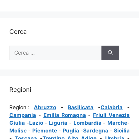
Cerca
Ricerca
per:
Regioni
Regioni:
Abruzzo
-
Basilicata
-
Calabria
-
Campania
-
Emilia Romagna
-
Friuli Venezia
Giulia
-
Lazio
-
Liguria
-
Lombardia
-
Marche
-
Molise
-
Piemonte
-
Puglia
-
Sardegna
-
Sicilia
-
Toscana
-
Trentino Alto Adige
-
Umbria
-