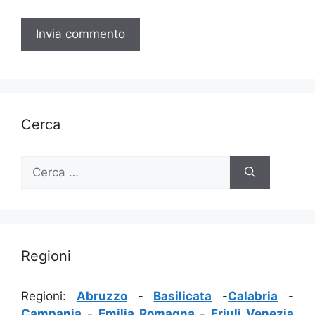
Cerca
Ricerca
per:
Regioni
Regioni:
Abruzzo
-
Basilicata
-
Calabria
-
Campania
-
Emilia Romagna
-
Friuli Venezia