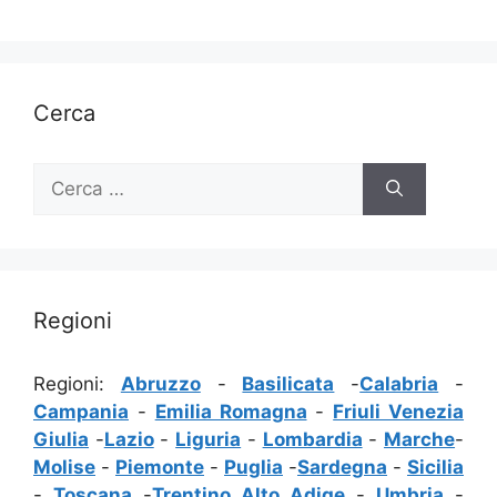
Cerca
Ricerca
per:
Regioni
Regioni:
Abruzzo
-
Basilicata
-
Calabria
-
Campania
-
Emilia Romagna
-
Friuli Venezia
Giulia
-
Lazio
-
Liguria
-
Lombardia
-
Marche
-
Molise
-
Piemonte
-
Puglia
-
Sardegna
-
Sicilia
-
Toscana
-
Trentino Alto Adige
-
Umbria
-