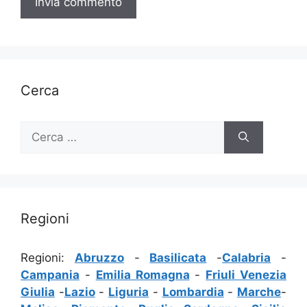
Cerca
Ricerca
per:
Regioni
Regioni:
Abruzzo
-
Basilicata
-
Calabria
-
Campania
-
Emilia Romagna
-
Friuli Venezia
Giulia
-
Lazio
-
Liguria
-
Lombardia
-
Marche
-