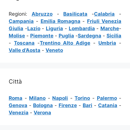
Regioni:
Abruzzo
-
Basilicata
-
Calabria
-
Campania
-
Emilia Romagna
-
Friuli Venezia
Giulia
-
Lazio
-
Liguria
-
Lombardia
-
Marche
-
Molise
-
Piemonte
-
Puglia
-
Sardegna
-
Sicilia
-
Toscana
-
Trentino Alto Adige
-
Umbria
-
Valle d’Aosta
-
Veneto
Città
Roma
-
Milano
-
Napoli
-
Torino
-
Palermo
-
Genova
-
Bologna
-
Firenze
-
Bari
-
Catania
-
Venezia
-
Verona