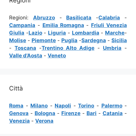
Regioni
Regioni:
Abruzzo
-
Basilicata
-
Calabria
-
Campania
-
Emilia Romagna
-
Friuli Venezia
Giulia
-
Lazio
-
Liguria
-
Lombardia
-
Marche
-
Molise
-
Piemonte
-
Puglia
-
Sardegna
-
Sicilia
-
Toscana
-
Trentino Alto Adige
-
Umbria
-
Valle d’Aosta
-
Veneto
Città
Roma
-
Milano
-
Napoli
-
Torino
-
Palermo
-
Genova
-
Bologna
-
Firenze
-
Bari
-
Catania
-
Venezia
-
Verona