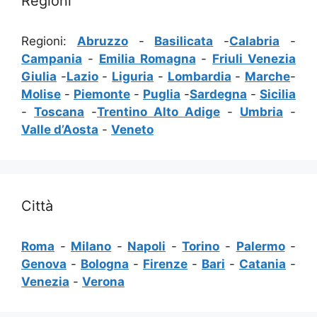
Regioni
Regioni:
Abruzzo
-
Basilicata
-
Calabria
-
Campania
-
Emilia Romagna
-
Friuli Venezia
Giulia
-
Lazio
-
Liguria
-
Lombardia
-
Marche
-
Molise
-
Piemonte
-
Puglia
-
Sardegna
-
Sicilia
-
Toscana
-
Trentino Alto Adige
-
Umbria
-
Valle d’Aosta
-
Veneto
Città
Roma
-
Milano
-
Napoli
-
Torino
-
Palermo
-
Genova
-
Bologna
-
Firenze
-
Bari
-
Catania
-
Venezia
-
Verona