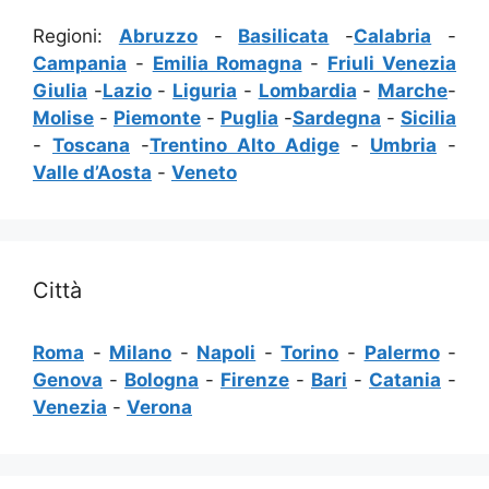
Regioni:
Abruzzo
-
Basilicata
-
Calabria
-
Campania
-
Emilia Romagna
-
Friuli Venezia
Giulia
-
Lazio
-
Liguria
-
Lombardia
-
Marche
-
Molise
-
Piemonte
-
Puglia
-
Sardegna
-
Sicilia
-
Toscana
-
Trentino Alto Adige
-
Umbria
-
Valle d’Aosta
-
Veneto
Città
Roma
-
Milano
-
Napoli
-
Torino
-
Palermo
-
Genova
-
Bologna
-
Firenze
-
Bari
-
Catania
-
Venezia
-
Verona