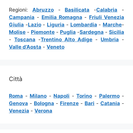
Regioni:
Abruzzo
-
Basilicata
-
Calabria
-
Campania
-
Emilia Romagna
-
Friuli Venezia
Giulia
-
Lazio
-
Liguria
-
Lombardia
-
Marche
-
Molise
-
Piemonte
-
Puglia
-
Sardegna
-
Sicilia
-
Toscana
-
Trentino Alto Adige
-
Umbria
-
Valle d’Aosta
-
Veneto
Città
Roma
-
Milano
-
Napoli
-
Torino
-
Palermo
-
Genova
-
Bologna
-
Firenze
-
Bari
-
Catania
-
Venezia
-
Verona