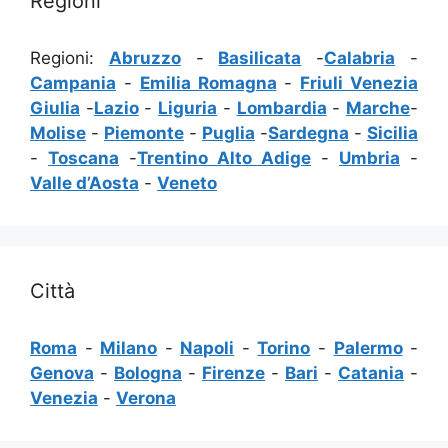
Regioni
Regioni:
Abruzzo
-
Basilicata
-
Calabria
-
Campania
-
Emilia Romagna
-
Friuli Venezia
Giulia
-
Lazio
-
Liguria
-
Lombardia
-
Marche
-
Molise
-
Piemonte
-
Puglia
-
Sardegna
-
Sicilia
-
Toscana
-
Trentino Alto Adige
-
Umbria
-
Valle d’Aosta
-
Veneto
Città
Roma
-
Milano
-
Napoli
-
Torino
-
Palermo
-
Genova
-
Bologna
-
Firenze
-
Bari
-
Catania
-
Venezia
-
Verona